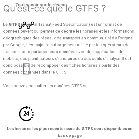
Tout savoir sur le réseau
Qu'est-ce que le GTFS ?
Le
GTFS
(General Transit Feed Specification) est un format de
données ouvert qui permet de décrire les horaires et les informations
géographiques des réseaux de transport en commun. Créé à l’origine
L’historique
par Google, il est aujourd’hui largement utilisé par les opérateurs de
transport pour partager leurs données avec des applications de
mobilité, des planificateurs d’itinéraires ou des outils d’analyse. Il est
donc possible de recomposer des fiches horaires à partir des
données contenues dans le GTFS.
Vous pouvez consulter les donénes GTFS sur
le portail du ministère
Les plans
des transports.
Les horaires les plus récents issus du GTFS sont disponibles en
Les horaires
bas de page